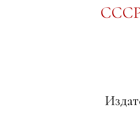
СССР 
Издате