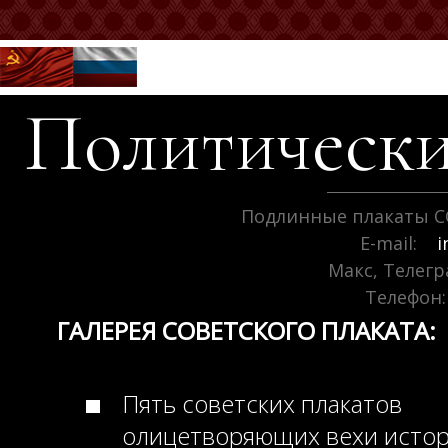
Политически
Подлинные плакаты С
E-mail:
i
Макс, Телег
Телефон:
ГАЛЕРЕЯ СОВЕТСКОГО ПЛАКАТА:
Пять советских плакатов
олицетворяющих вехи исто