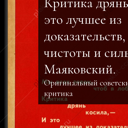
Критика дрянь
это лучшее из
доказательств
чистоты и силы
Маяковский.
Оригинальный советск
критика