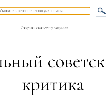
Открыть статистику запросов
ьный советск
критика