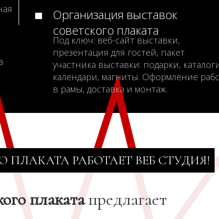
ная
Организация выставок
советского плаката
Под ключ: веб-сайт выставки,
презентация для гостей, пакет
в
участника выставки: подарки, каталоги
календари, магниты. Оформление раб
в рамы, доставка и монтаж.
О ПЛАКАТА РАБОТАЕТ ВЕБ СТУДИЯ!
кого плаката
предлагает