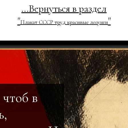
...Вернуться в раздел
"
"
Плакат СССР труд красивые лозунги
 чтоб в
ь,