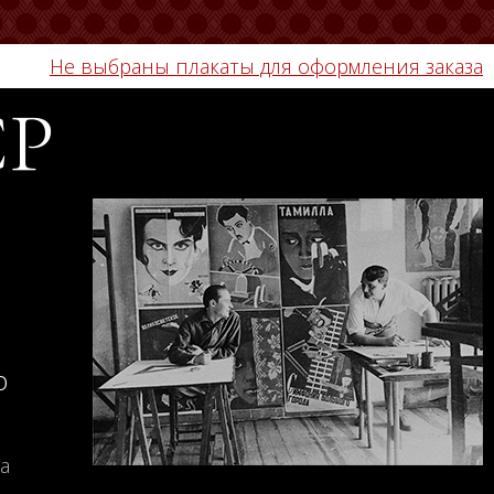
Не выбраны плакаты для оформления заказа
СР
о
а