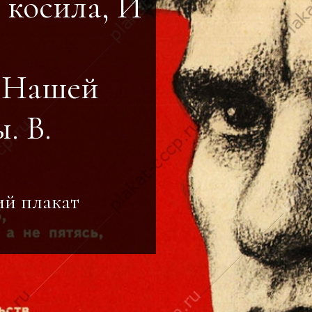
 косила, И
, Нашей
. В.
ий плакат