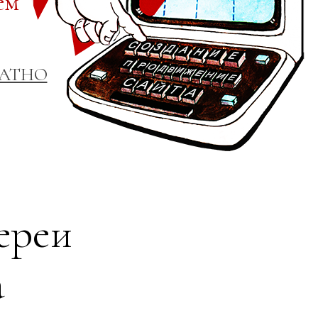
ем
ЛАТНО
ереи
а