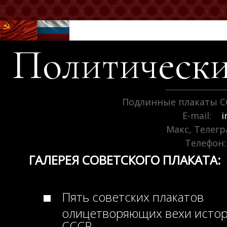
Политически
Подлинные плакаты С
E-mail:
i
Макс, Телег
Телефон:
ГАЛЕРЕЯ СОВЕТСКОГО ПЛАКАТА:
Пять советских плакатов
олицетворяющих вехи исто
СССР