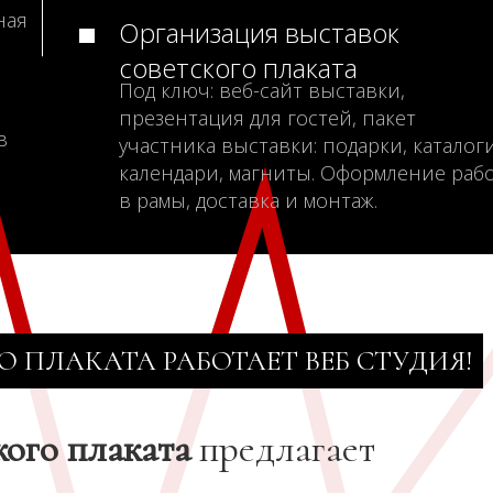
ная
Организация выставок
советского плаката
Под ключ: веб-сайт выставки,
презентация для гостей, пакет
в
участника выставки: подарки, каталоги
календари, магниты. Оформление раб
в рамы, доставка и монтаж.
О ПЛАКАТА РАБОТАЕТ ВЕБ СТУДИЯ!
кого плаката
предлагает