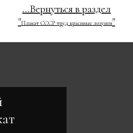
...Вернуться в раздел
"
"
Плакат СССР труд красивые лозунги
й
кат