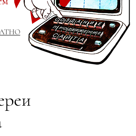
ем
ЛАТНО
ереи
а