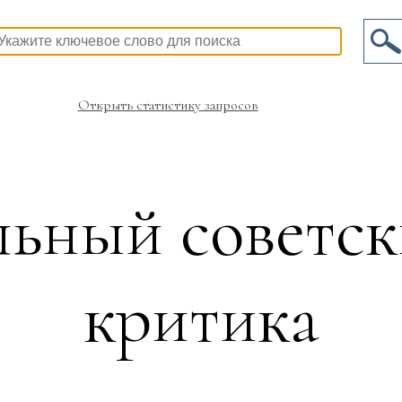
Открыть статистику запросов
ьный советск
критика