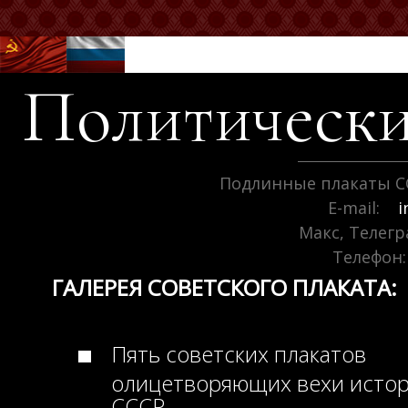
Политически
Подлинные плакаты С
E-mail:
i
Макс, Телег
Телефон:
ГАЛЕРЕЯ СОВЕТСКОГО ПЛАКАТА:
Пять советских плакатов
олицетворяющих вехи исто
СССР