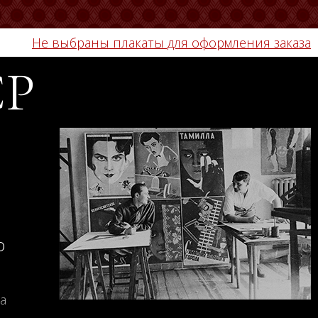
Не выбраны плакаты для оформления заказа
СР
о
а