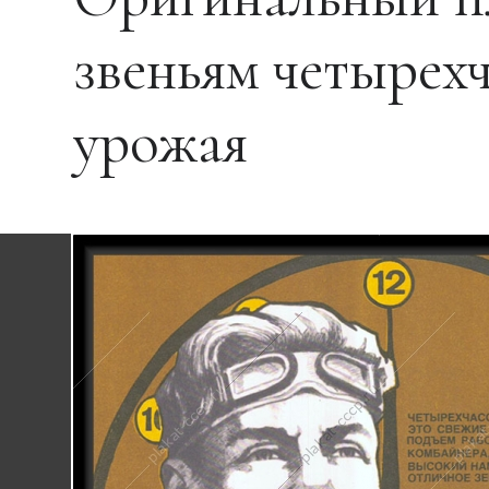
звеньям четырех
урожая