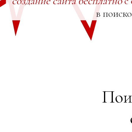
создание сайта бесплатно
с 
в поиск
Пои