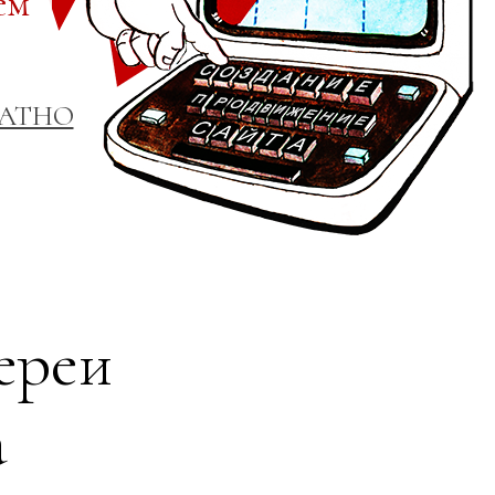
ем
ЛАТНО
ереи
а