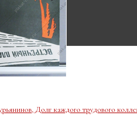
рьянинов, Долг каждого трудового колле