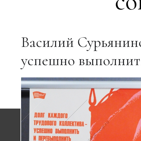
со
Василий Сурьянино
успешно выполнить