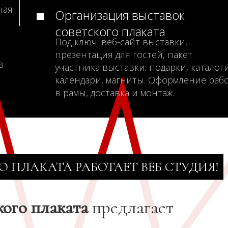
ная
Организация выставок
советского плаката
Под ключ: веб-сайт выставки,
презентация для гостей, пакет
в
участника выставки: подарки, каталоги
календари, магниты. Оформление раб
в рамы, доставка и монтаж.
О ПЛАКАТА РАБОТАЕТ ВЕБ СТУДИЯ!
кого плаката
предлагает