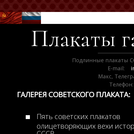
Плакаты г
Подлинные плакаты С
E-mail:
i
Макс, Телег
Телефон:
ГАЛЕРЕЯ СОВЕТСКОГО ПЛАКАТА:
Пять советских плакатов
олицетворяющих вехи исто
СССР