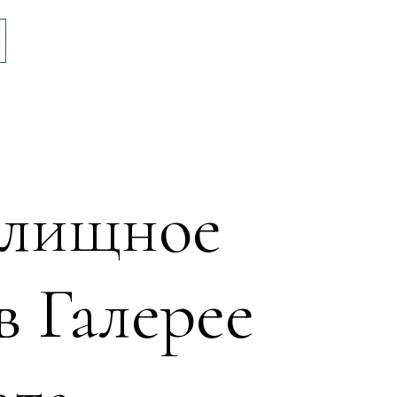
илищное
в Галерее