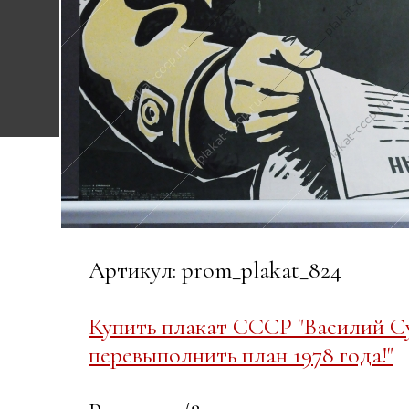
Артикул: prom_plakat_824
Купить плакат СССР "Василий Су
перевыполнить план 1978 года!"