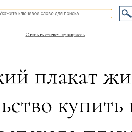
Открыть статистику запросов
кий плакат ж
ьство купить 