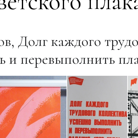
ветского плак
в, Долг каждого трудо
 и перевыполнить план