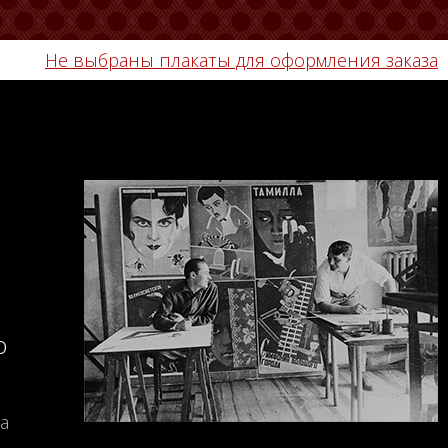
Не выбраны плакаты для оформления заказа
о
а