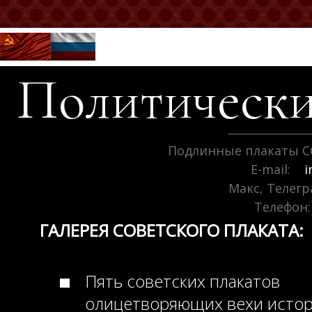
Политически
Подлинные плакаты С
E-mail:
i
Макс, Телег
Телефон:
ГАЛЕРЕЯ СОВЕТСКОГО ПЛАКАТА:
Пять советских плакатов
олицетворяющих вехи исто