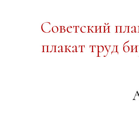
Советский пл
плакат труд б
А