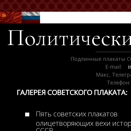
Политически
Подлинные плакаты С
E-mail:
i
Макс, Телег
Телефон:
ГАЛЕРЕЯ СОВЕТСКОГО ПЛАКАТА:
Пять советских плакатов
олицетворяющих вехи исто
СССР