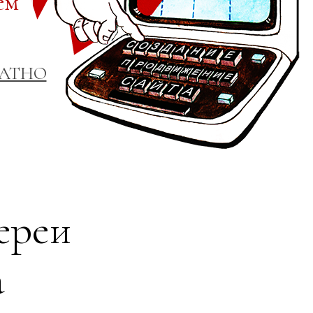
ем
ЛАТНО
ереи
а