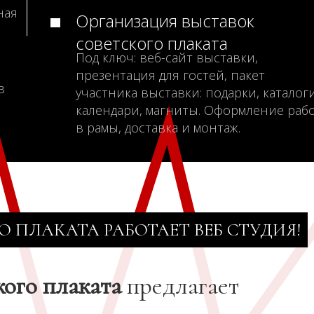
ная
Организация выставок
советского плаката
Под ключ: веб-сайт выставки,
презентация для гостей, пакет
в
участника выставки: подарки, каталоги
календари, магниты. Оформление раб
в рамы, доставка и монтаж.
О ПЛАКАТА РАБОТАЕТ ВЕБ СТУДИЯ!
кого плаката
предлагает