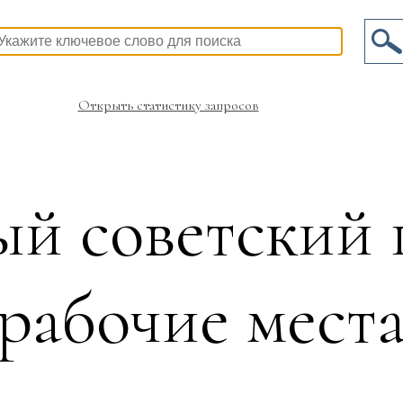
Открыть статистику запросов
й советский
рабочие мест