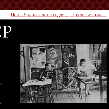
Не выбраны плакаты для оформления заказа
СР
о
а