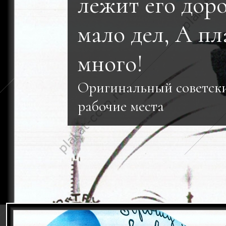
лежит его доро
мало дел, А пл
много!
Оригинальный советск
рабочие места