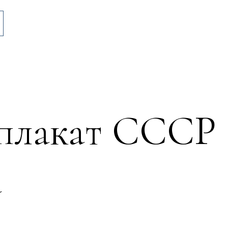
 плакат СССР
а