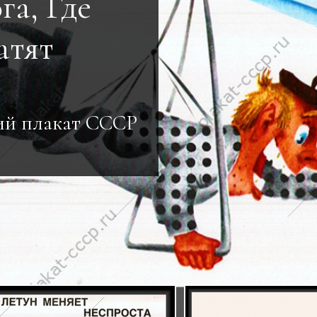
га, Где
атят
ий плакат СССР