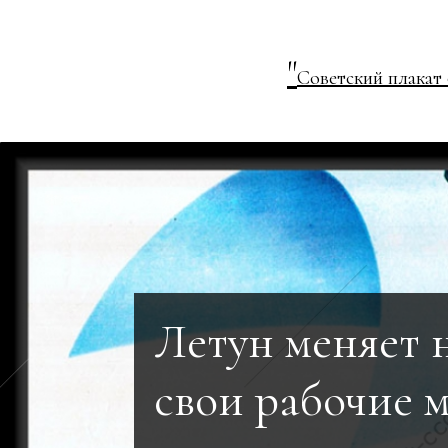
"
Советский плакат
Летун меняет 
свои рабочие м