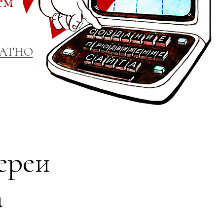
ем
ЛАТНО
ереи
а