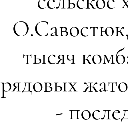
сельское 
О.Савостюк,
тысяч комб
рядовых жато
- после