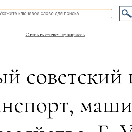
Открыть статистику запросов
й советский
анспорт, маш