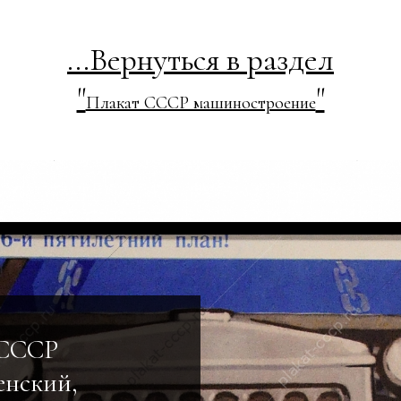
...Вернуться в раздел
"
"
Плакат СССР машиностроение
 СССР
енский,