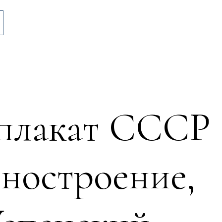
 плакат СССР
иностроение,