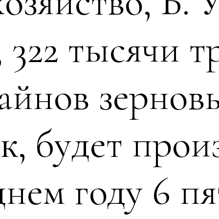
хозяйство, Б. 
 322 тысячи тр
айнов зерновы
к, будет произ
днем году 6 п