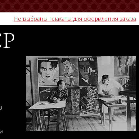
Не выбраны плакаты для оформления заказа
СР
о
а