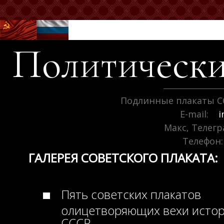
Политически
Подлинные плакаты С
E-mail:
i
Макс, Телег
Телефон:
ГАЛЕРЕЯ СОВЕТСКОГО ПЛАКАТА:
Пять советских плакатов
олицетворяющих вехи исто
СССР