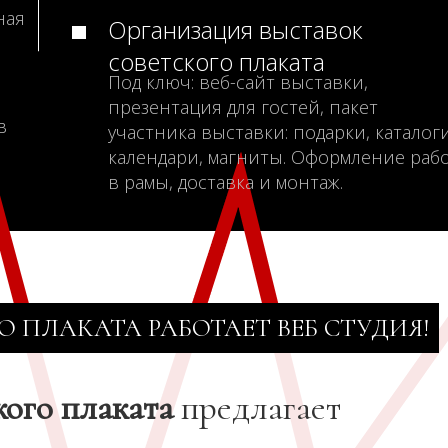
ная
Организация выставок
советского плаката
Под ключ: веб-сайт выставки,
презентация для гостей, пакет
в
участника выставки: подарки, каталоги
календари, магниты. Оформление раб
в рамы, доставка и монтаж.
О ПЛАКАТА РАБОТАЕТ ВЕБ СТУДИЯ!
кого плаката
предлагает