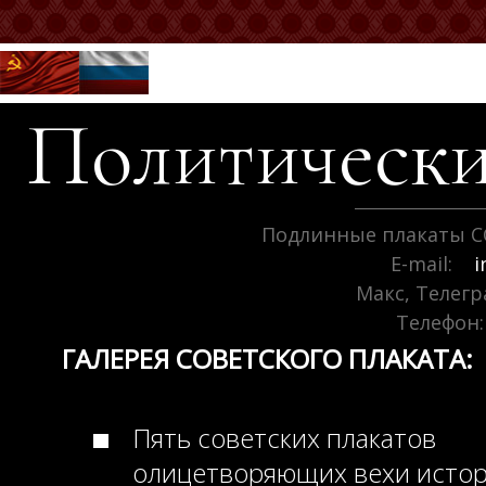
Политически
Подлинные плакаты С
E-mail:
i
Макс, Телег
Телефон:
ГАЛЕРЕЯ СОВЕТСКОГО ПЛАКАТА:
Пять советских плакатов
олицетворяющих вехи исто