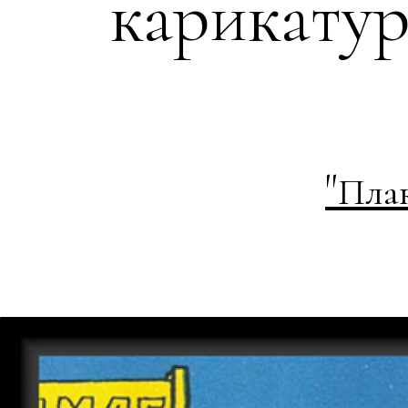
карикатур
"
Плак