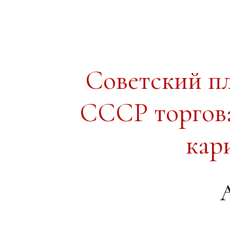
Советский п
СССР торгова
кар
А