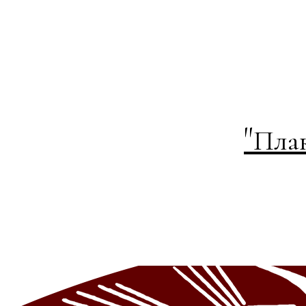
"
Плак