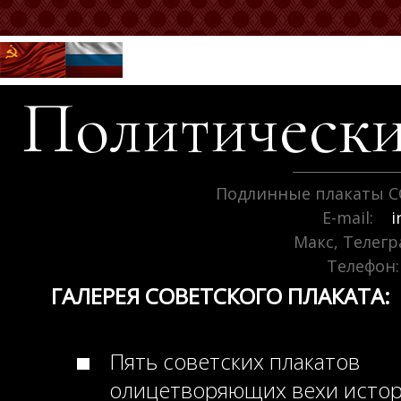
Политически
Подлинные плакаты С
E-mail:
i
Макс, Телег
Телефон:
ГАЛЕРЕЯ СОВЕТСКОГО ПЛАКАТА:
Пять советских плакатов
олицетворяющих вехи исто