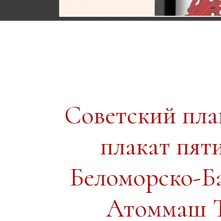
Советский пл
плакат пя
Беломорско-Б
Атоммаш Т