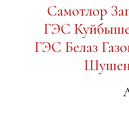
Самотлор За
ГЭС Куйбыше
ГЭС Белаз Газ
Шушенс
А