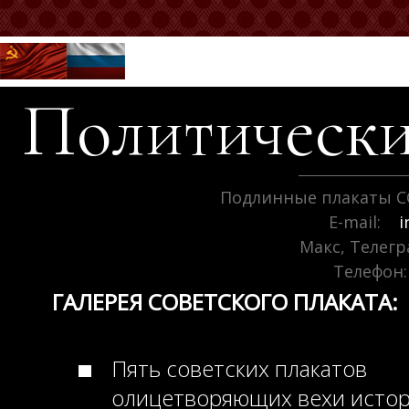
Политически
Подлинные плакаты С
E-mail:
i
Макс, Телег
Телефон:
ГАЛЕРЕЯ СОВЕТСКОГО ПЛАКАТА:
Пять советских плакатов
олицетворяющих вехи исто