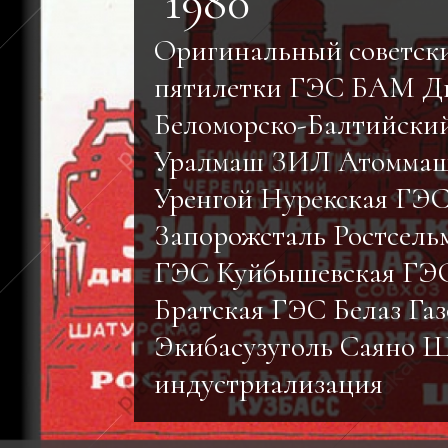
1980
Оригинальный советск
пятилетки ГЭС БАМ Д
Беломорско-Балтийски
Уралмаш ЗИЛ Атоммаш
Уренгой Нурекская ГЭ
Запорожсталь Ростсель
ГЭС Куйбышевская ГЭ
Братская ГЭС Белаз Га
Экибасузуголь Саяно 
индустриализация