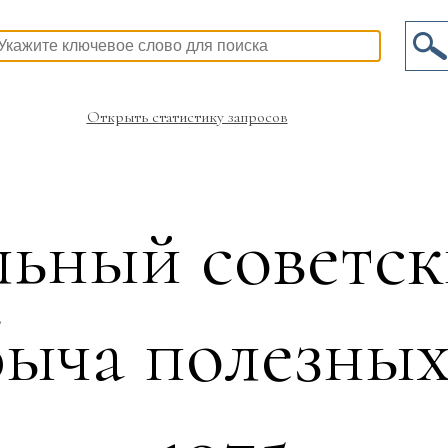
Открыть статистику запросов
ьный советск
быча полезны