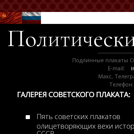
Политически
Подлинные плакаты С
E-mail:
i
Макс, Телег
Телефон:
ГАЛЕРЕЯ СОВЕТСКОГО ПЛАКАТА:
Пять советских плакатов
олицетворяющих вехи исто
СССР