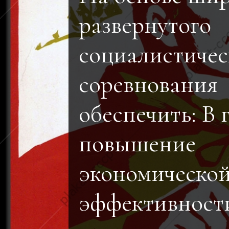
развернутого
социалистичес
соревнования
обеспечить: В 
повышение
экономическо
эффективност