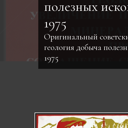
полезных иско
1975
Оригинальный советск
геология добыча полез
1975