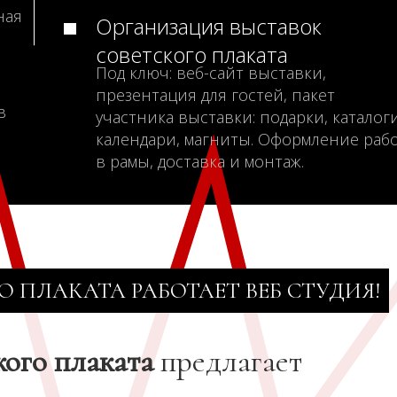
ная
Организация выставок
советского плаката
Под ключ: веб-сайт выставки,
презентация для гостей, пакет
в
участника выставки: подарки, каталоги
календари, магниты. Оформление раб
в рамы, доставка и монтаж.
О ПЛАКАТА РАБОТАЕТ ВЕБ СТУДИЯ!
кого плаката
предлагает