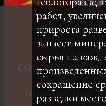
геологоразвед
работ, увеличе
прироста разв
запасов минер
сырья на кажд
произведенных
сокращение ср
разведки мест