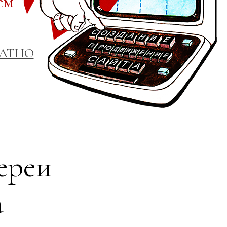
ем
ЛАТНО
ереи
а