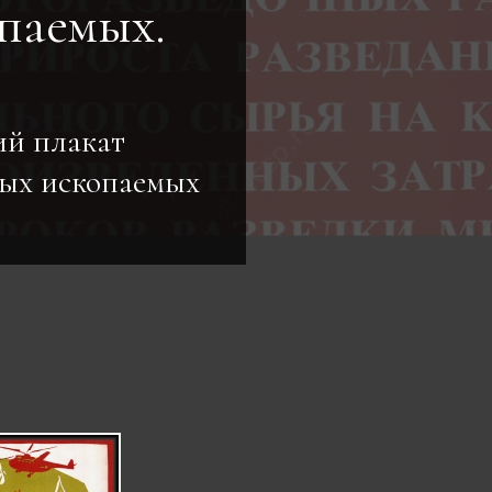
паемых.
ий плакат
ных ископаемых