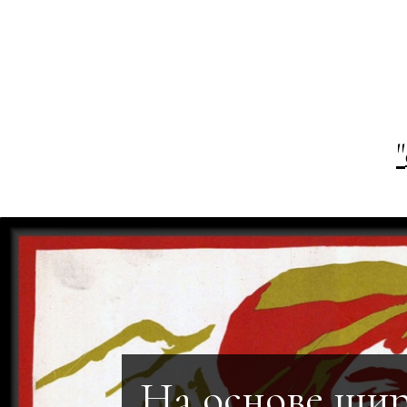
"
На основе ши