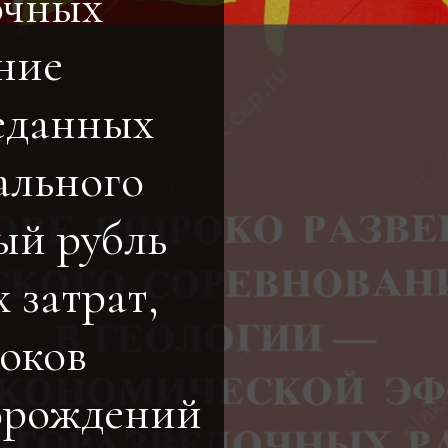
очных
ние
еданных
ального
ый рубль
 затрат,
оков
орождений