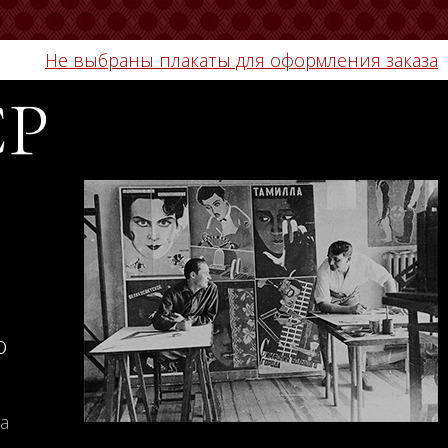
Не выбраны плакаты для оформления заказа
СР
о
а