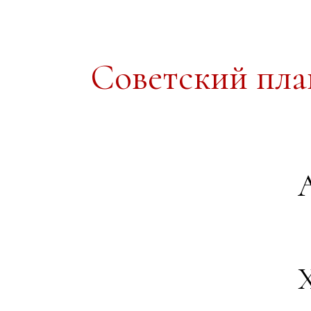
Советский пл
А