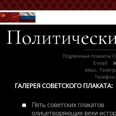
Политически
Подлинные плакаты С
E-mail:
i
Макс, Телег
Телефон:
ГАЛЕРЕЯ СОВЕТСКОГО ПЛАКАТА:
Пять советских плакатов
олицетворяющих вехи исто