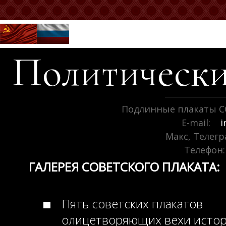
Политически
Подлинные плакаты С
E-mail:
i
Макс, Телег
Телефон:
ГАЛЕРЕЯ СОВЕТСКОГО ПЛАКАТА:
Пять советских плакатов
олицетворяющих вехи исто