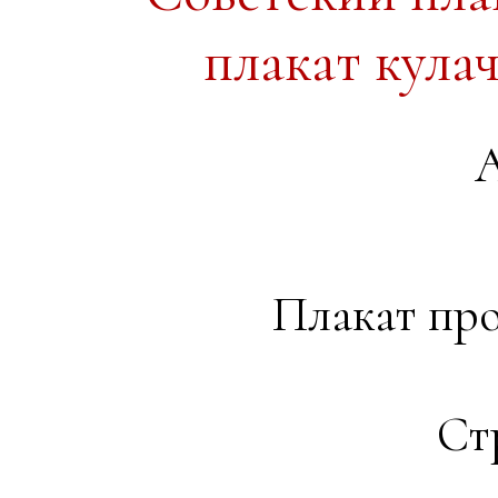
плакат кула
А
Плакат про
Ст