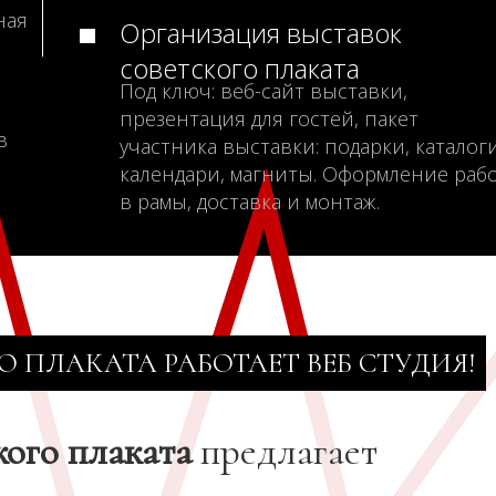
ная
Организация выставок
советского плаката
Под ключ: веб-сайт выставки,
презентация для гостей, пакет
в
участника выставки: подарки, каталоги
календари, магниты. Оформление раб
в рамы, доставка и монтаж.
О ПЛАКАТА РАБОТАЕТ ВЕБ СТУДИЯ!
кого плаката
предлагает