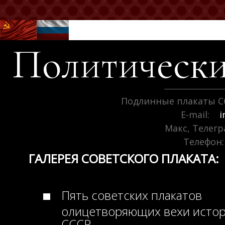
Политически
Подлинные плакаты С
E-mail:
i
Макс, Телег
Телефон:
ГАЛЕРЕЯ СОВЕТСКОГО ПЛАКАТА:
Пять советских плакатов
олицетворяющих вехи исто
СССР