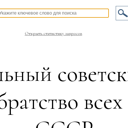
Открыть статистику запросов
ьный советск
братство все