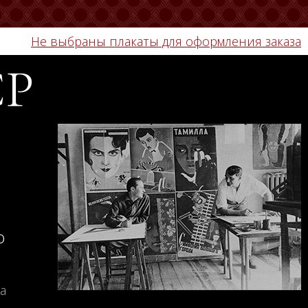
Не выбраны плакаты для оформления заказа
СР
о
а