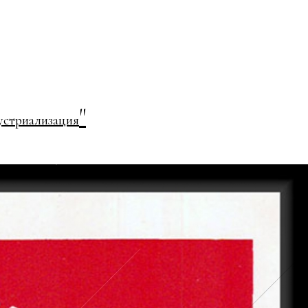
"
устриализация