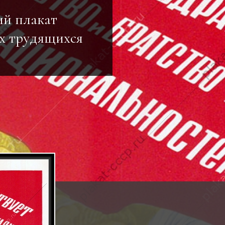
ий плакат
ех трудящихся