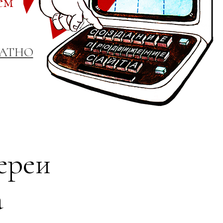
ем
ЛАТНО
ереи
а