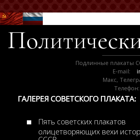
Политически
Подлинные плакаты С
E-mail:
i
Макс, Телег
Телефон:
ГАЛЕРЕЯ СОВЕТСКОГО ПЛАКАТА:
Пять советских плакатов
олицетворяющих вехи исто
СССР