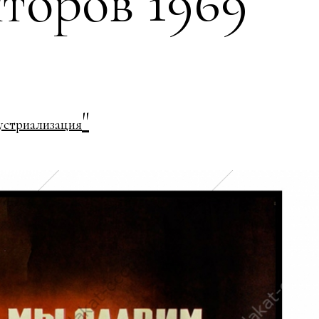
торов 1969
"
устриализация