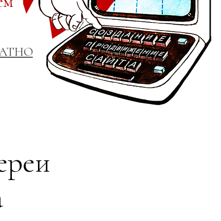
ем
ЛАТНО
ереи
а