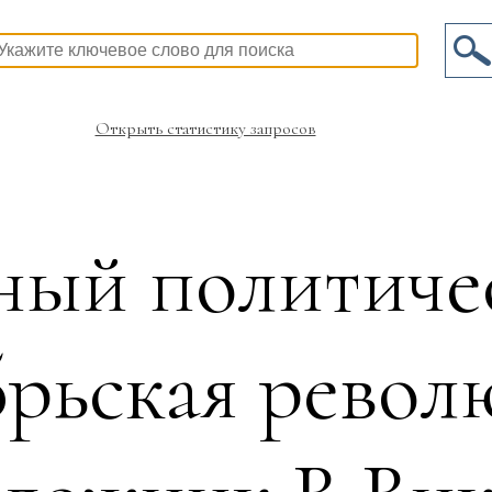
Открыть статистику запросов
ый политиче
ьская револ