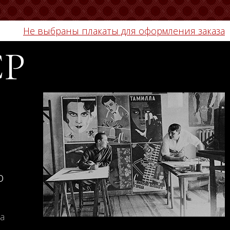
Не выбраны плакаты для оформления заказа
СР
о
а