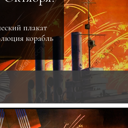
еский плакат
олюция корабль