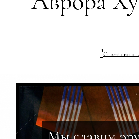
Аврора Ху
"
Советский пл
Мы славим эру