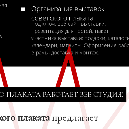
ная
Организация выставок
советского плаката
Под ключ: веб-сайт выставки,
презентация для гостей, пакет
в
участника выставки: подарки, каталоги
календари, магниты. Оформление раб
в рамы, доставка и монтаж.
О ПЛАКАТА РАБОТАЕТ ВЕБ СТУДИЯ!
кого плаката
предлагает