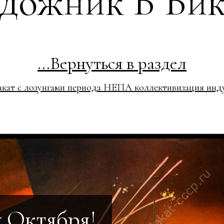
дожник В Вик
...Вернуться в раздел
акат с лозунгами периода НЕПА коллективизация инд
 Октября!