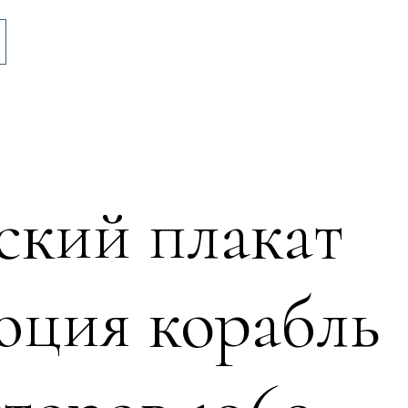
ский плакат
юция корабль