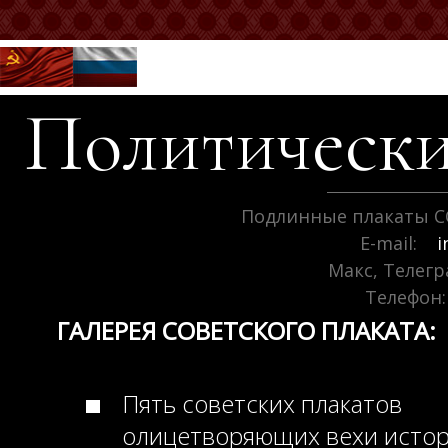
Политически
Подлинные плакаты С
E-mail:
i
Макс, Телег
Телефон:
ГАЛЕРЕЯ СОВЕТСКОГО ПЛАКАТА:
Пять советских плакатов
олицетворяющих вехи исто