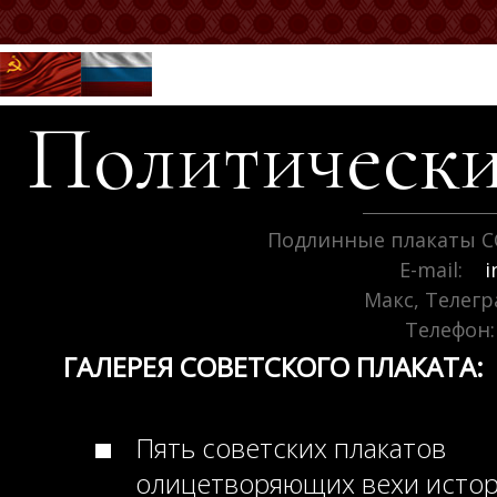
Политически
Подлинные плакаты С
E-mail:
i
Макс, Телег
Телефон:
ГАЛЕРЕЯ СОВЕТСКОГО ПЛАКАТА:
Пять советских плакатов
олицетворяющих вехи исто