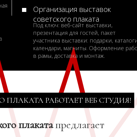
ная
Организация выставок
советского плаката
Под ключ: веб-сайт выставки,
презентация для гостей, пакет
в
участника выставки: подарки, каталоги
календари, магниты. Оформление раб
в рамы, доставка и монтаж.
О ПЛАКАТА РАБОТАЕТ ВЕБ СТУДИЯ!
кого плаката
предлагает