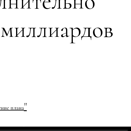
олнительно
 миллиардов
"
ние плана