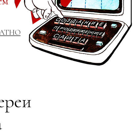
ем
ЛАТНО
ереи
а