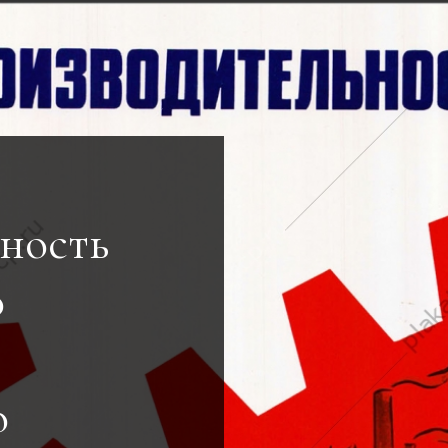
ность
о
о