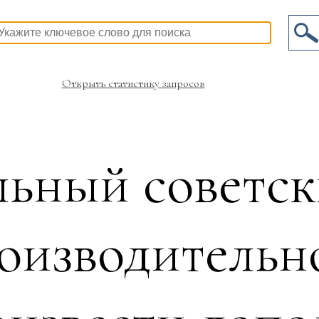
Открыть статистику запросов
ьный советск
оизводительно