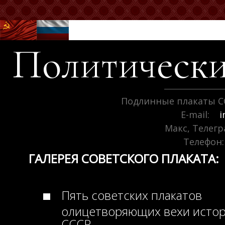
Политически
Подлинные плакаты С
E-mail:
i
Макс, Телег
Телефон:
ГАЛЕРЕЯ СОВЕТСКОГО ПЛАКАТА:
Пять советских плакатов
олицетворяющих вехи исто
СССР