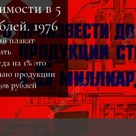
имости в 5
блей. 1976
ий плакат
ить
да на 1% это
ьно продукции
дов рублей