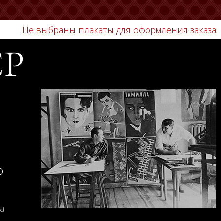
Не выбраны плакаты для оформления заказа
СР
о
а