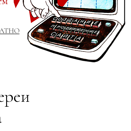
ем
ЛАТНО
ереи
а