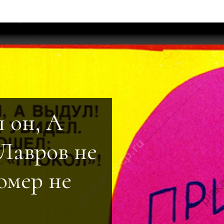
 он, А
 Лавров не
омер не