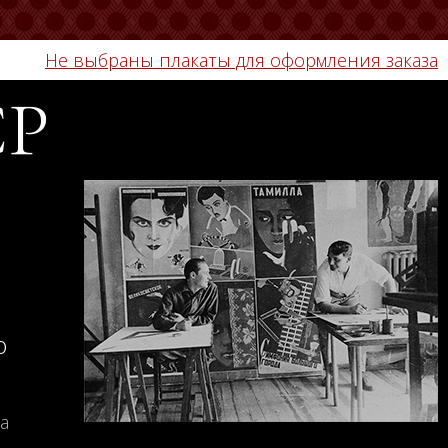
Не выбраны плакаты для оформления заказа
СР
о
а