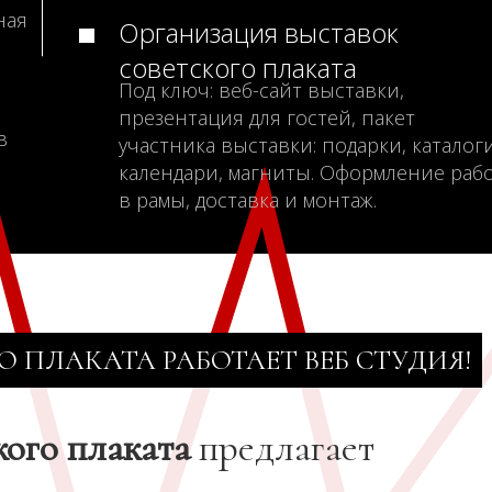
ная
Организация выставок
советского плаката
Под ключ: веб-сайт выставки,
презентация для гостей, пакет
в
участника выставки: подарки, каталоги
календари, магниты. Оформление раб
в рамы, доставка и монтаж.
О ПЛАКАТА РАБОТАЕТ ВЕБ СТУДИЯ!
кого плаката
предлагает