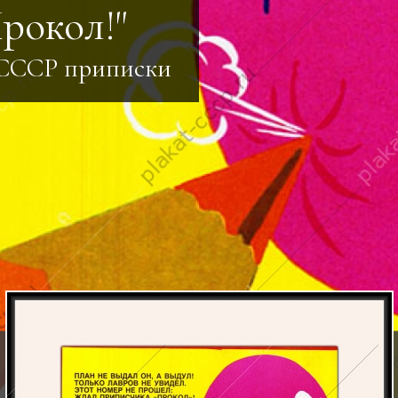
рокол!"
 СССР приписки