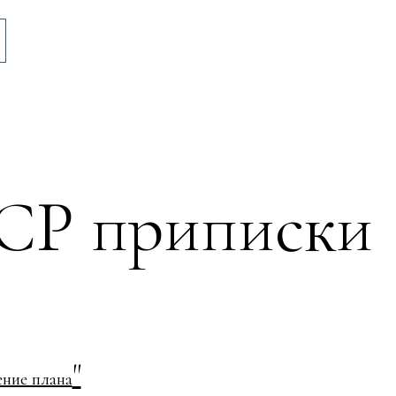
СР приписки
"
ние плана