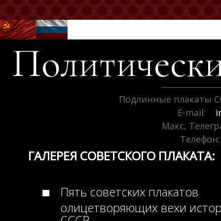
Политически
Подлинные плакаты С
E-mail:
i
Макс, Телег
Телефон:
ГАЛЕРЕЯ СОВЕТСКОГО ПЛАКАТА:
Пять советских плакатов
олицетворяющих вехи исто
СССР