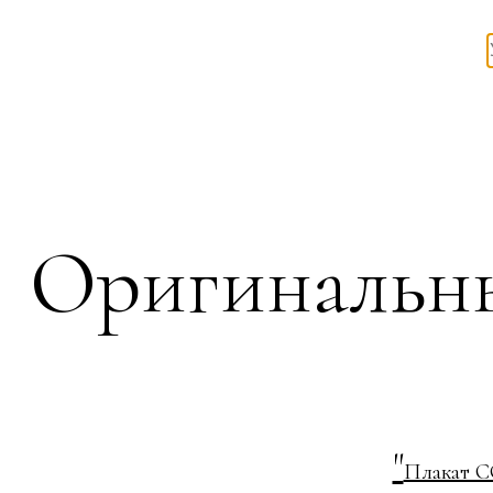
Оригинальн
"
Плакат С