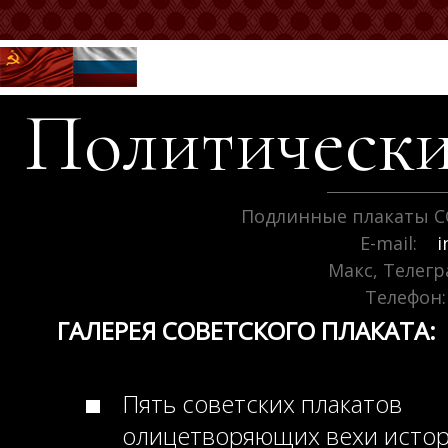
Политически
Подлинные плакаты С
E-mail:
i
Макс, Телег
Телефон:
ГАЛЕРЕЯ СОВЕТСКОГО ПЛАКАТА:
Пять советских плакатов
олицетворяющих вехи исто