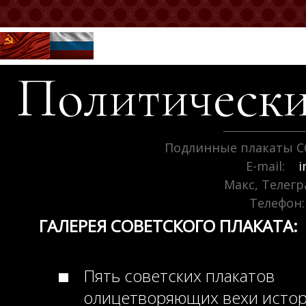
Политически
Подлинные плакаты С
E-mail:
i
Макс, Телег
Телефон:
ГАЛЕРЕЯ СОВЕТСКОГО ПЛАКАТА:
Пять советских плакатов
олицетворяющих вехи исто