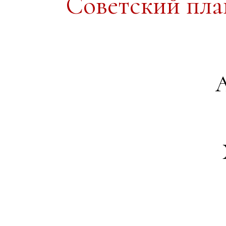
Советский пл
А