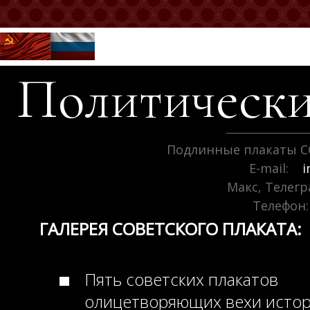
Политически
Подлинные плакаты С
E-mail:
i
Макс, Телег
Телефон:
ГАЛЕРЕЯ СОВЕТСКОГО ПЛАКАТА:
Пять советских плакатов
олицетворяющих вехи исто