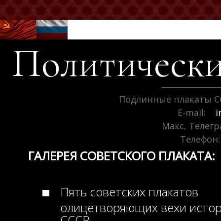
Политически
Подлинные плакаты С
E-mail:
i
Макс, Телег
Телефон:
ГАЛЕРЕЯ СОВЕТСКОГО ПЛАКАТА:
Пять советских плакатов
олицетворяющих вехи исто
СССР