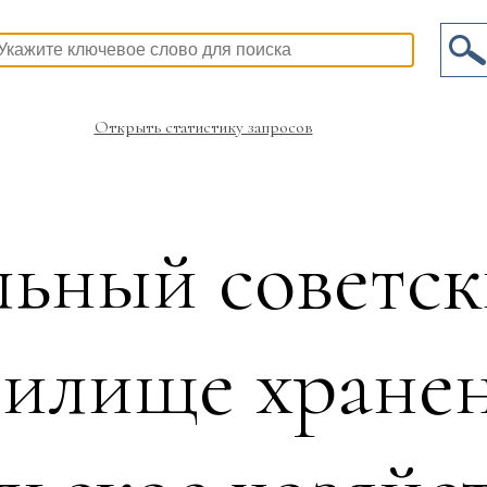
Открыть статистику запросов
ьный советск
илище хране