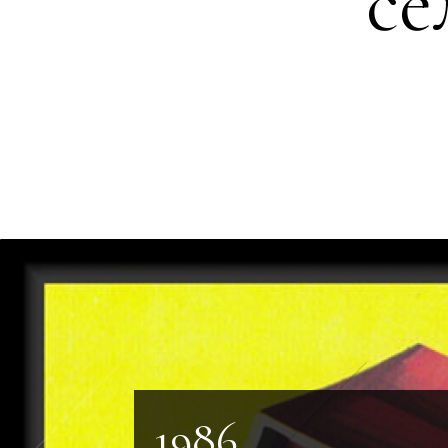
се
1986