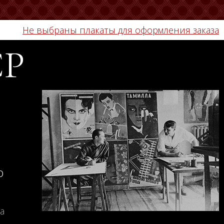
Не выбраны плакаты для оформления заказа
СР
о
а