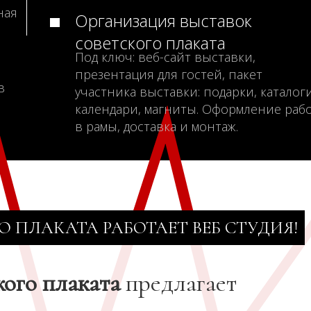
ная
Организация выставок
советского плаката
Под ключ: веб-сайт выставки,
презентация для гостей, пакет
в
участника выставки: подарки, каталоги
календари, магниты. Оформление раб
в рамы, доставка и монтаж.
О ПЛАКАТА РАБОТАЕТ ВЕБ СТУДИЯ!
кого плаката
предлагает