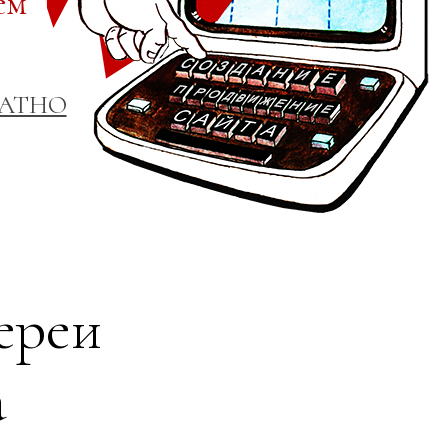
ем
ЛАТНО
ереи
а