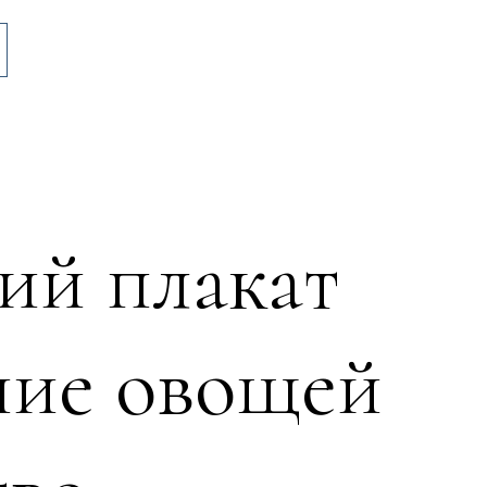
ий плакат
ние овощей