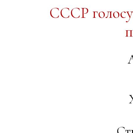
СССР голосую
п
Ст