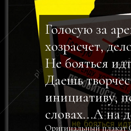
Голосую за аре
хозрасчет, дел
Не бояться идт
Даешь творчес
инициативу, п
словах...А на д
Оригинальный плакат 