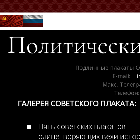
Политически
Подлинные плакаты С
E-mail:
i
Макс, Телег
Телефон:
ГАЛЕРЕЯ СОВЕТСКОГО ПЛАКАТА:
Пять советских плакатов
олицетворяющих вехи исто