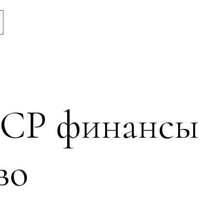
ССР финансы
во