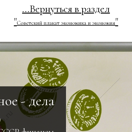
...Вернуться в раздел
"
"
Советский плакат экономика и экономия
ое - дела
9
 СССР финансы