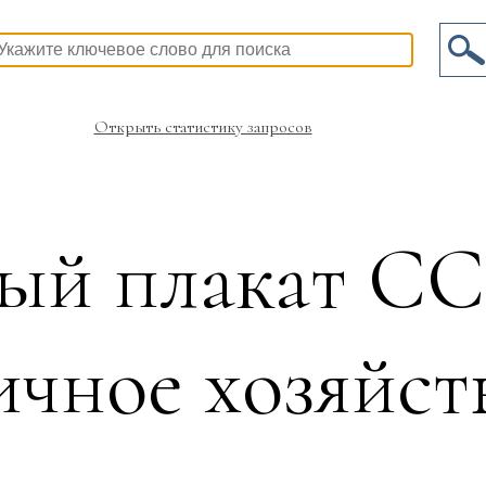
Открыть статистику запросов
ый плакат С
ичное хозяйст