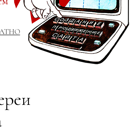
ем
ЛАТНО
ереи
а