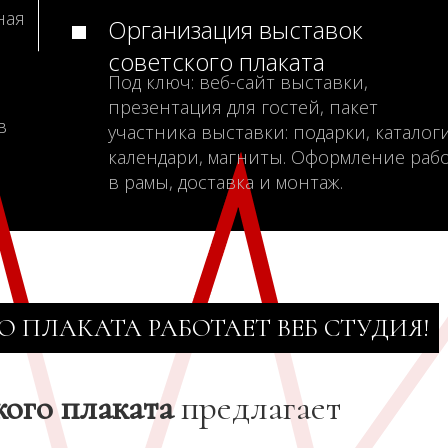
ная
Организация выставок
советского плаката
Под ключ: веб-сайт выставки,
презентация для гостей, пакет
в
участника выставки: подарки, каталоги
календари, магниты. Оформление раб
в рамы, доставка и монтаж.
О ПЛАКАТА РАБОТАЕТ ВЕБ СТУДИЯ!
кого плаката
предлагает