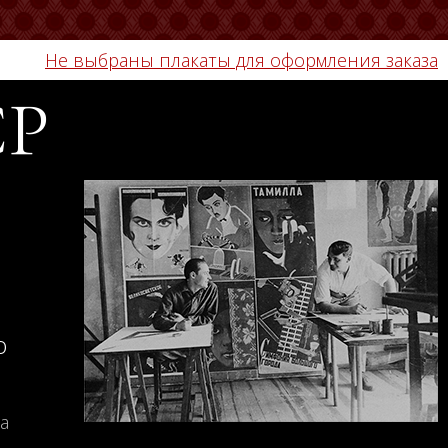
Не выбраны плакаты для оформления заказа
СР
о
а