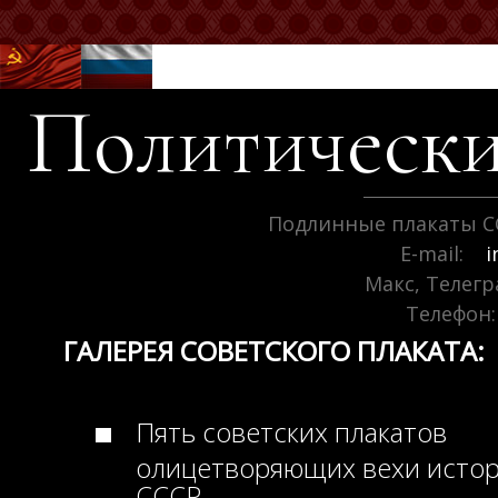
Политически
Подлинные плакаты С
E-mail:
i
Макс, Телег
Телефон:
ГАЛЕРЕЯ СОВЕТСКОГО ПЛАКАТА:
Пять советских плакатов
олицетворяющих вехи исто
СССР