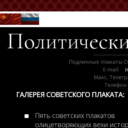
Политически
Подлинные плакаты С
E-mail:
i
Макс, Телег
Телефон:
ГАЛЕРЕЯ СОВЕТСКОГО ПЛАКАТА:
Пять советских плакатов
олицетворяющих вехи исто