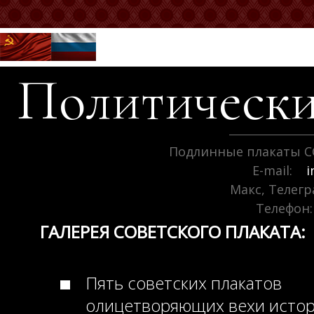
Политически
Подлинные плакаты С
E-mail:
i
Макс, Телег
Телефон:
ГАЛЕРЕЯ СОВЕТСКОГО ПЛАКАТА:
Пять советских плакатов
олицетворяющих вехи исто