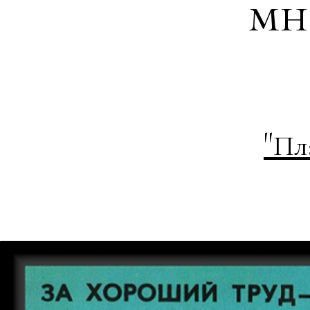
мн
"
Пл