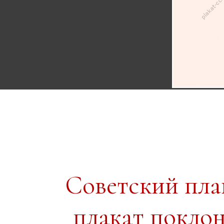
Советский пл
плакат покло