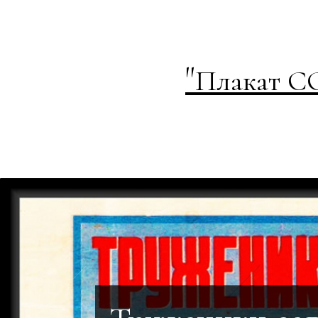
"
Плакат С