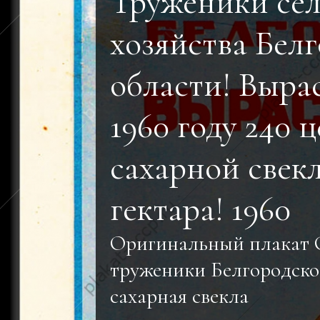
Труженики сел
хозяйства Бел
области! Выра
1960 году 240 
сахарной свек
гектара! 1960
Оригинальный плакат
труженики Белгородско
сахарная свекла