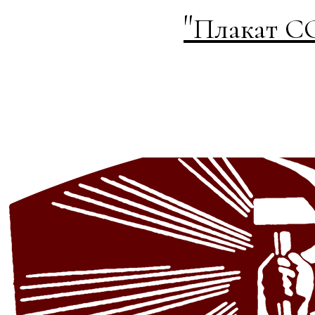
"
Плакат С