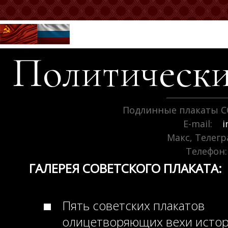
Политически
Подлинные плакаты С
E-mail:
i
Макс, Телег
Телефон:
ГАЛЕРЕЯ СОВЕТСКОГО ПЛАКАТА:
Пять советских плакатов
олицетворяющих вехи исто