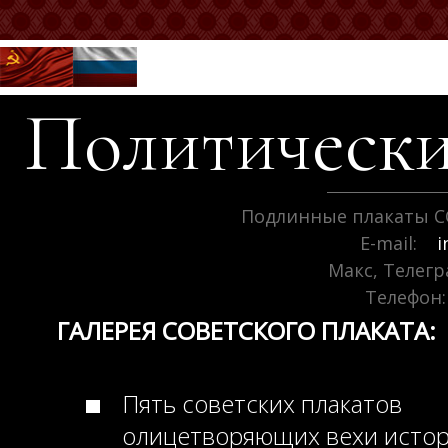
Политически
Подлинные плакаты С
E-mail:
i
Макс, Телег
Телефон:
ГАЛЕРЕЯ СОВЕТСКОГО ПЛАКАТА:
Пять советских плакатов
олицетворяющих вехи исто