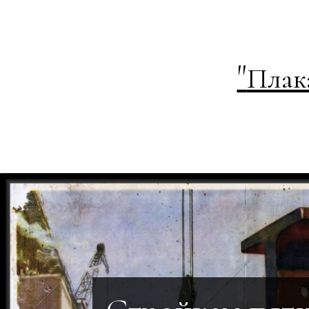
"
Плак