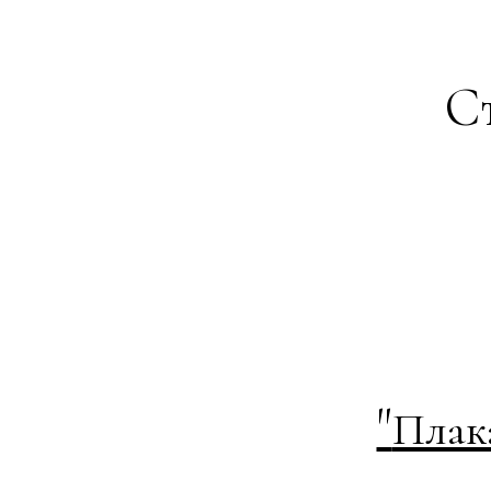
Ст
"
Плак