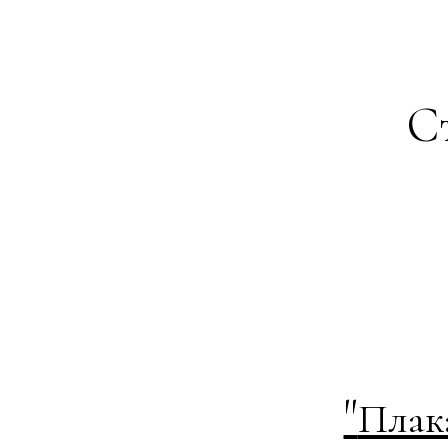
Ст
"
Плак