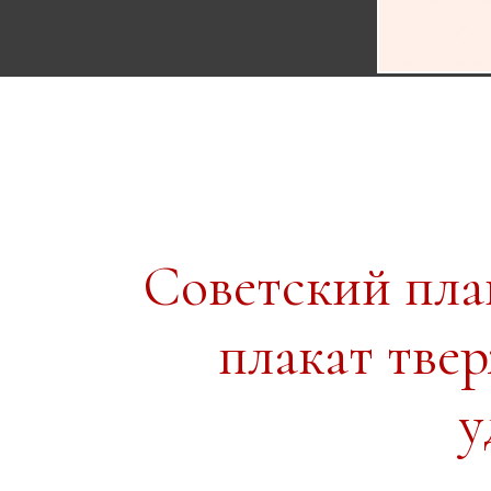
Советский пл
плакат тве
у