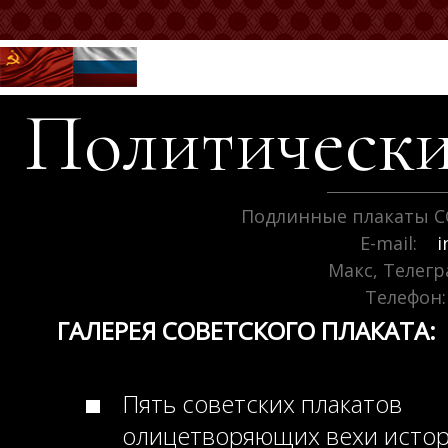
Политически
Подлинные плакаты С
E-mail:
i
Макс, Телег
Телефон:
ГАЛЕРЕЯ СОВЕТСКОГО ПЛАКАТА:
Пять советских плакатов
олицетворяющих вехи исто