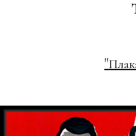
"
Плак