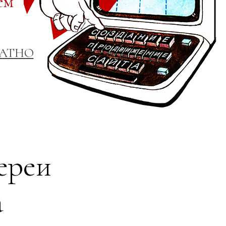
ем
ЛАТНО
ереи
а