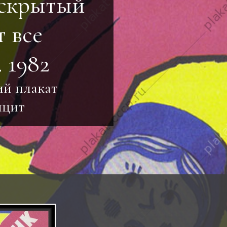
"скрытый
 все
 1982
ий плакат
ицит