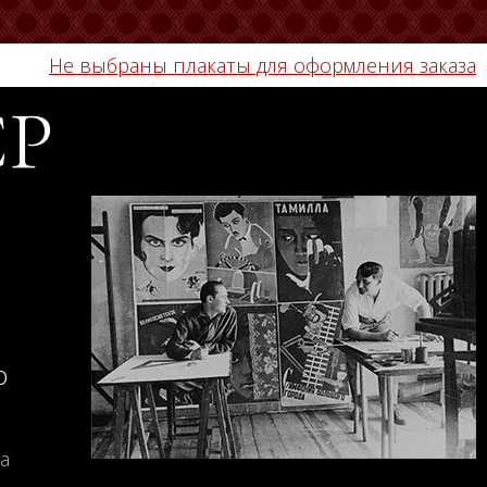
Не выбраны плакаты для оформления заказа
СР
о
а