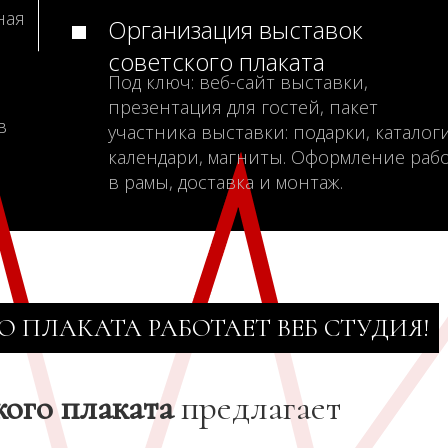
ная
Организация выставок
советского плаката
Под ключ: веб-сайт выставки,
презентация для гостей, пакет
в
участника выставки: подарки, каталоги
календари, магниты. Оформление раб
в рамы, доставка и монтаж.
О ПЛАКАТА РАБОТАЕТ ВЕБ СТУДИЯ!
кого плаката
предлагает