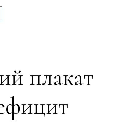
ий плакат
дефицит