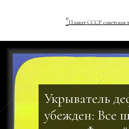
"
Плакат СССР советская 
Укрыватель д
убежден: Все 