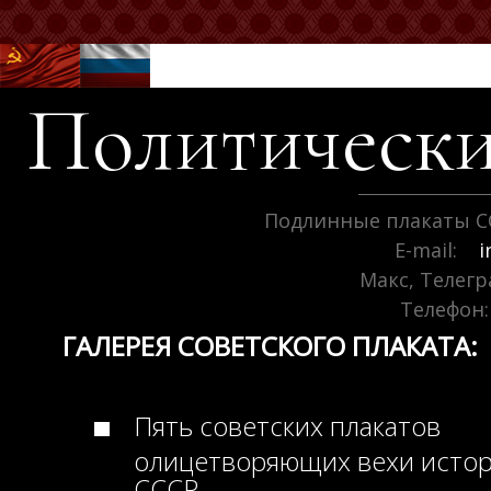
Политически
Подлинные плакаты С
E-mail:
i
Макс, Телег
Телефон:
ГАЛЕРЕЯ СОВЕТСКОГО ПЛАКАТА:
Пять советских плакатов
олицетворяющих вехи исто
СССР