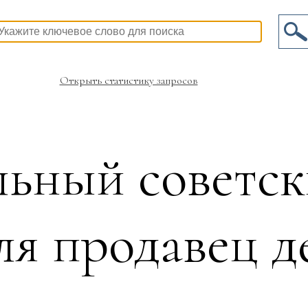
Открыть статистику запросов
ьный советск
ля продавец 