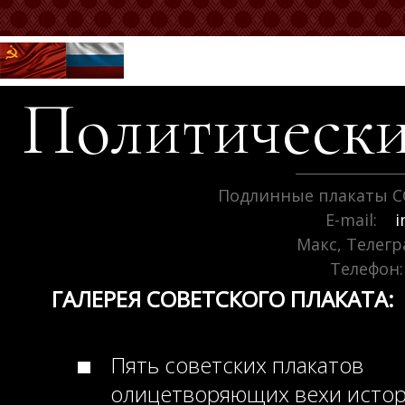
Политически
Подлинные плакаты С
E-mail:
i
Макс, Телег
Телефон:
ГАЛЕРЕЯ СОВЕТСКОГО ПЛАКАТА:
Пять советских плакатов
олицетворяющих вехи исто