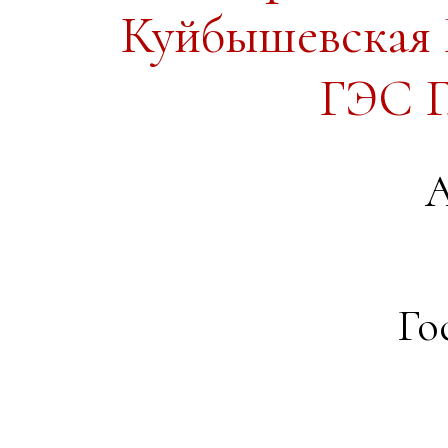
Куйбышевская 
ГЭС Г
А
Го