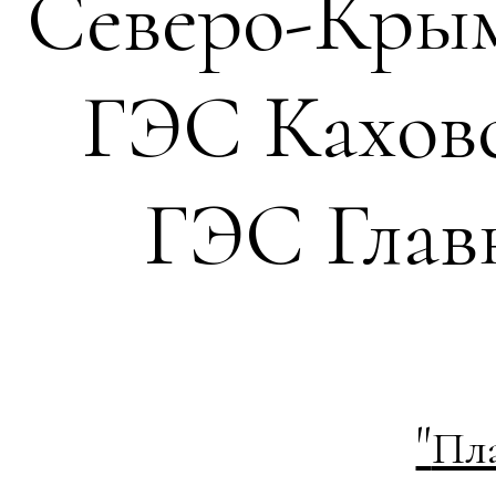
Северо-Крым
ГЭС Каховс
ГЭС Глав
"
Пла