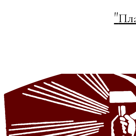
"
Пла