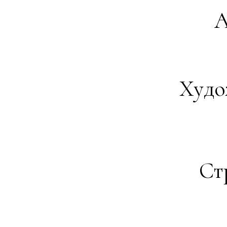
А
Худо
Ст