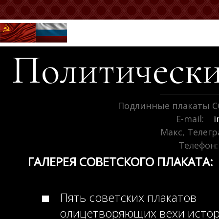
Политически
Подлинные плакаты С
E-mail:
i
Макс, Телег
Телефон:
ГАЛЕРЕЯ СОВЕТСКОГО ПЛАКАТА:
Пять советских плакатов
олицетворяющих вехи исто