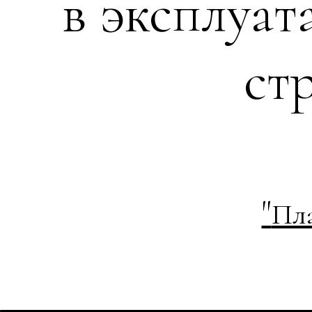
в эксплуат
ст
"
Пла