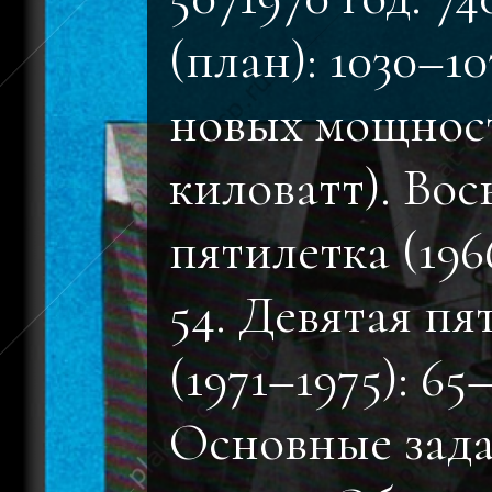
(план): 1030–10
новых мощност
киловатт). Вос
пятилетка (196
54. Девятая пя
(1971–1975): 65–
Основные зада