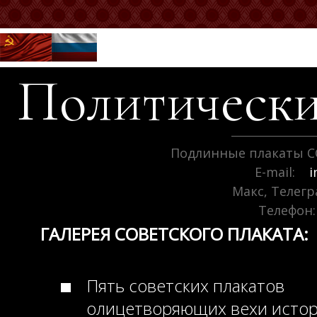
Политически
Подлинные плакаты С
E-mail:
i
Макс, Телег
Телефон:
ГАЛЕРЕЯ СОВЕТСКОГО ПЛАКАТА:
Пять советских плакатов
олицетворяющих вехи исто