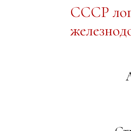
СССР лог
железнод