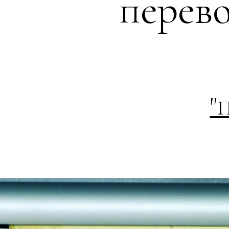
перево
"
П