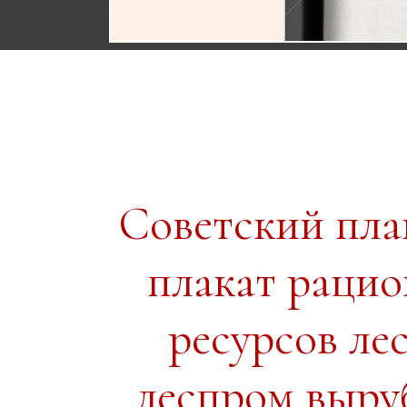
Советский пл
плакат рацио
ресурсов ле
леспром выруб