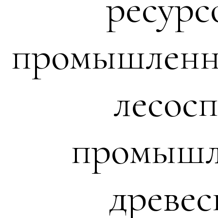
ресурс
промышленно
лесосп
промышле
древес