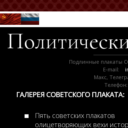
Политически
Подлинные плакаты С
E-mail:
i
Макс, Телег
Телефон:
ГАЛЕРЕЯ СОВЕТСКОГО ПЛАКАТА:
Пять советских плакатов
олицетворяющих вехи исто