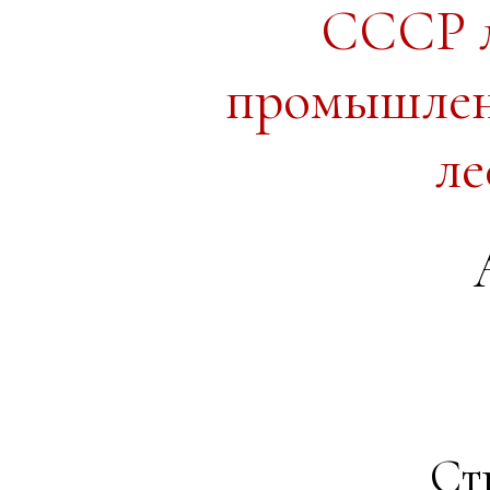
СССР л
промышленн
ле
Ст