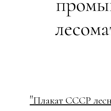
промы
лесома
"
Плакат СССР лесн