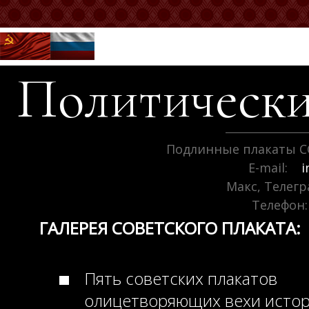
Политически
Подлинные плакаты С
E-mail:
i
Макс, Телег
Телефон:
ГАЛЕРЕЯ СОВЕТСКОГО ПЛАКАТА:
Пять советских плакатов
олицетворяющих вехи исто