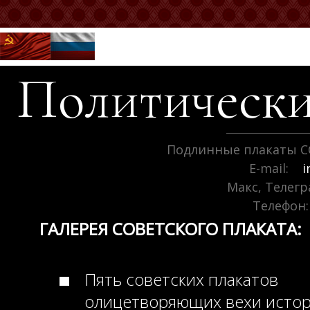
Политически
Подлинные плакаты С
E-mail:
i
Макс, Телег
Телефон:
ГАЛЕРЕЯ СОВЕТСКОГО ПЛАКАТА:
Пять советских плакатов
олицетворяющих вехи исто