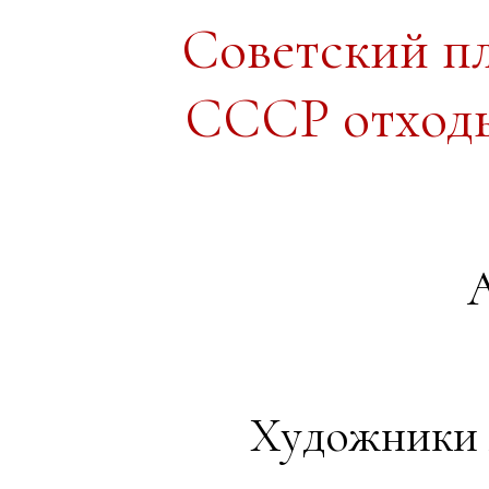
Советский п
СССР отходы
А
Художники А