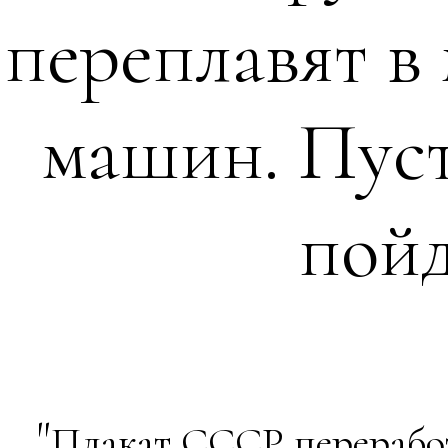
переплавят в
машин. Пус
пойд
"
Плакат СССР переработ