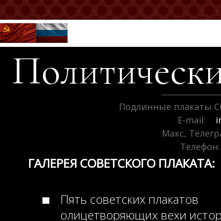
Политически
Подлинные плакаты С
E-mail:
i
Макс, Телег
Телефон:
ГАЛЕРЕЯ СОВЕТСКОГО ПЛАКАТА:
Пять советских плакатов
олицетворяющих вехи исто