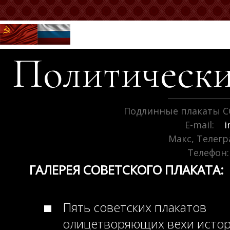
Политически
Подлинные плакаты С
E-mail:
i
Макс, Телег
Телефон:
ГАЛЕРЕЯ СОВЕТСКОГО ПЛАКАТА:
Пять советских плакатов
олицетворяющих вехи исто