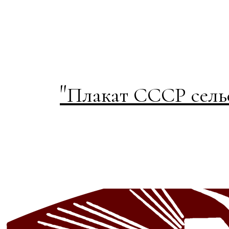
"
Плакат СССР сельс