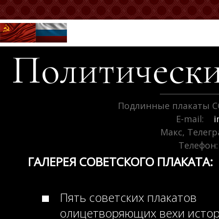
Политически
Подлинные плакаты С
E-mail:
i
Макс, Телег
Телефон:
ГАЛЕРЕЯ СОВЕТСКОГО ПЛАКАТА:
Пять советских плакатов
олицетворяющих вехи исто