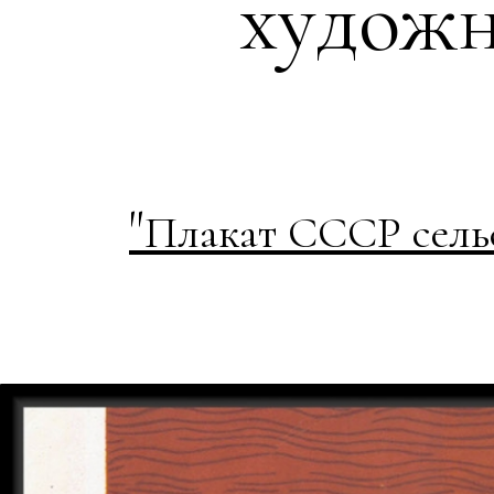
художн
"
Плакат СССР сельс