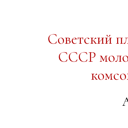
Советский п
СССР моло
комсо
А