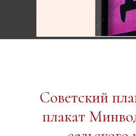
Советский пл
плакат Минвод
сельского