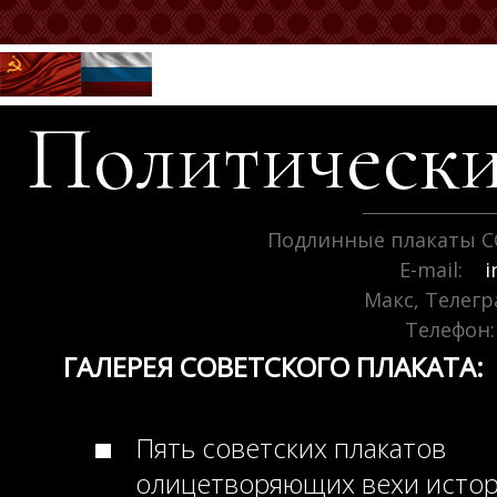
Политически
Подлинные плакаты С
E-mail:
i
Макс, Телег
Телефон:
ГАЛЕРЕЯ СОВЕТСКОГО ПЛАКАТА:
Пять советских плакатов
олицетворяющих вехи исто