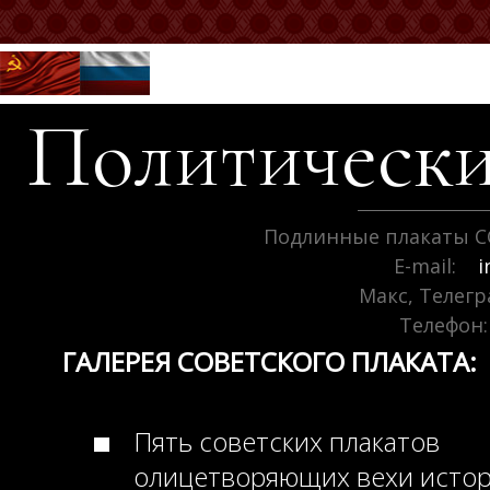
Политически
Подлинные плакаты С
E-mail:
i
Макс, Телег
Телефон:
ГАЛЕРЕЯ СОВЕТСКОГО ПЛАКАТА:
Пять советских плакатов
олицетворяющих вехи исто