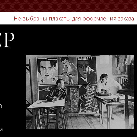
Не выбраны плакаты для оформления заказа
СР
о
а