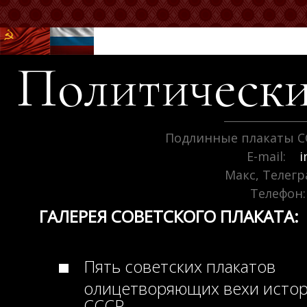
Политически
Подлинные плакаты С
E-mail:
i
Макс, Телег
Телефон:
ГАЛЕРЕЯ СОВЕТСКОГО ПЛАКАТА:
Пять советских плакатов
олицетворяющих вехи исто
СССР