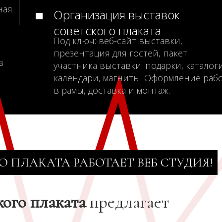
ная
Организация выставок
советского плаката
Под ключ: веб-сайт выставки,
презентация для гостей, пакет
в
участника выставки: подарки, каталоги
календари, магниты. Оформление раб
в рамы, доставка и монтаж.
О ПЛАКАТА РАБОТАЕТ ВЕБ СТУДИЯ!
кого плаката
предлагает