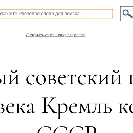
Открыть статистику запросов
й советский п
 века Кремль 