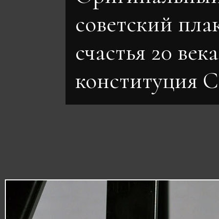
советский плак
счастья 20 век
конституция 