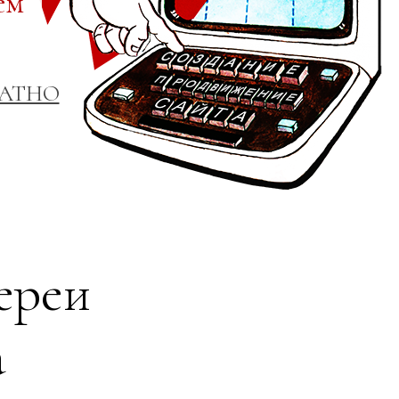
ем
ЛАТНО
ереи
а