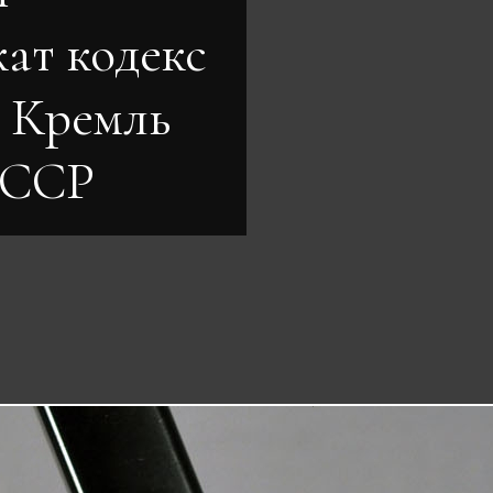
ат кодекс
а Кремль
СССР