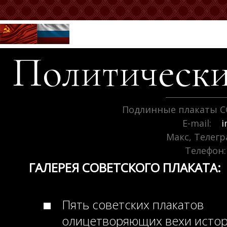
Политически
Подлинные плакаты С
E-mail:
i
Макс, Телег
Телефон:
ГАЛЕРЕЯ СОВЕТСКОГО ПЛАКАТА:
Пять советских плакатов
олицетворяющих вехи исто