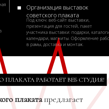
ная
Организация выставок
советского плаката
Под ключ: веб-сайт выставки,
презентация для гостей, пакет
в
участника выставки: подарки, каталоги
календари, магниты. Оформление раб
в рамы, доставка и монтаж.
О ПЛАКАТА РАБОТАЕТ ВЕБ СТУДИЯ!
кого плаката
предлагает