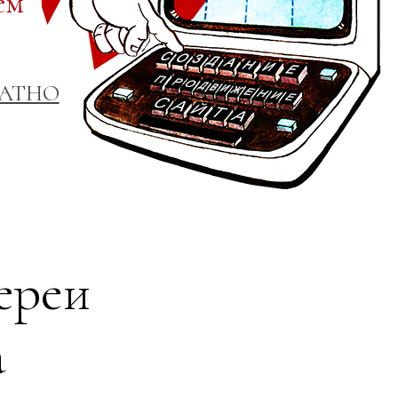
ем
ЛАТНО
ереи
а