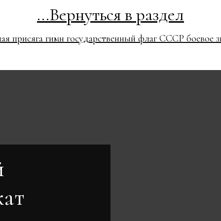
...Вернуться в раздел
я присяга гимн государственный флаг СССР боевое з
й
кат