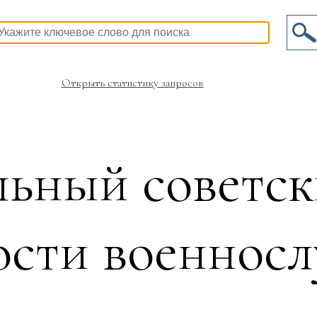
Открыть статистику запросов
ьный советск
ости военнос