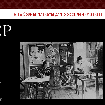
Не выбраны плакаты для оформления заказа
СР
о
а