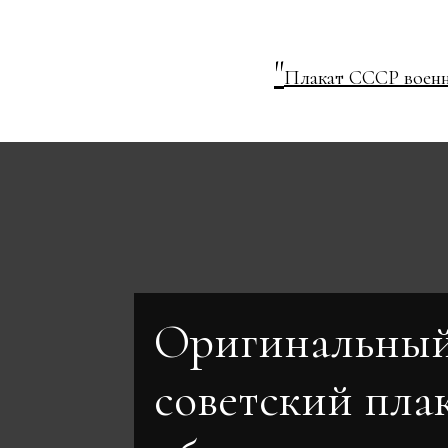
"
Плакат СССР военна
Оригинальны
советский пла