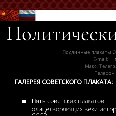
Политически
Подлинные плакаты С
E-mail:
i
Макс, Телег
Телефон:
ГАЛЕРЕЯ СОВЕТСКОГО ПЛАКАТА:
Пять советских плакатов
олицетворяющих вехи исто
СССР