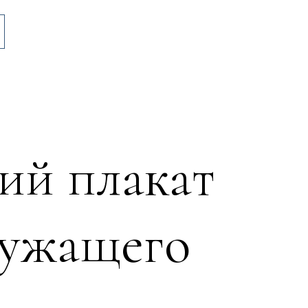
ий плакат
лужащего