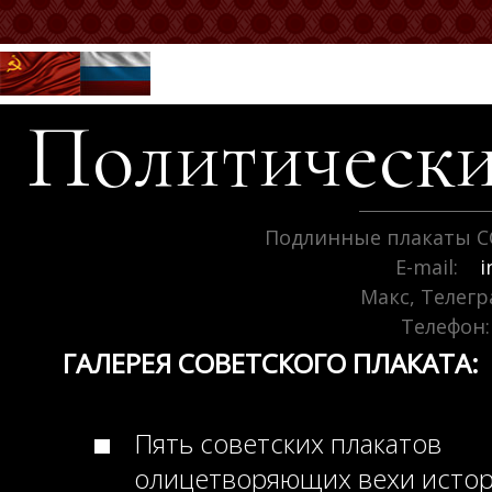
Политически
Подлинные плакаты С
E-mail:
i
Макс, Телег
Телефон:
ГАЛЕРЕЯ СОВЕТСКОГО ПЛАКАТА:
Пять советских плакатов
олицетворяющих вехи исто