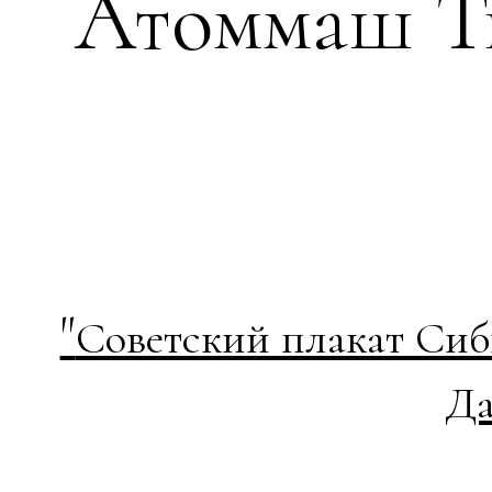
Атоммаш Т
"
Советский плакат Сиб
Да