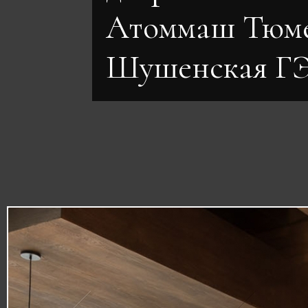
Атоммаш Тюме
Шушенская Г