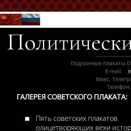
Политически
Подлинные плакаты С
E-mail:
i
Макс, Телег
Телефон:
ГАЛЕРЕЯ СОВЕТСКОГО ПЛАКАТА:
Пять советских плакатов
олицетворяющих вехи исто