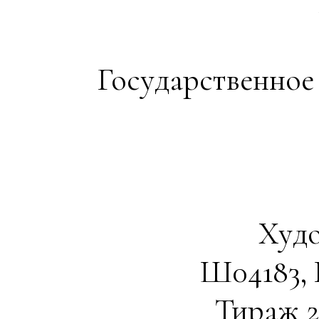
Государственное 
Худо
Ш04183, И
Тираж 20