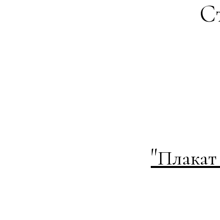
Ст
"
Плакат