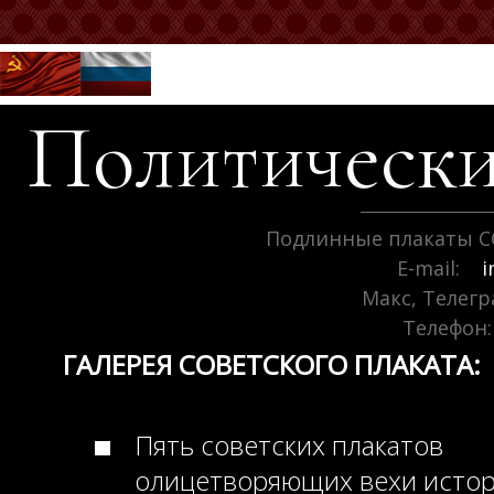
Политически
Подлинные плакаты С
E-mail:
i
Макс, Телег
Телефон:
ГАЛЕРЕЯ СОВЕТСКОГО ПЛАКАТА:
Пять советских плакатов
олицетворяющих вехи исто