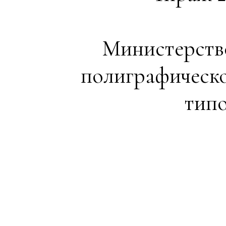
Министерство
полиграфическ
типо